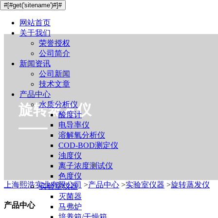
#[#get('sitename')#]#
网站首页
关于我们
荣誉授权
公司简介
新闻资讯
公司新闻
技术文章
产品中心
水质分析仪
旋转蒸发仪
酸度计
电导率仪
溶解氧分析仪
COD-BOD测定仪
浊度仪
离子浓度测试仪
色度仪
上海熙浩实业有限公司
>
产品中心
>
实验室仪器
>
旋转蒸发仪
实验室仪器
灭菌器
产品中心
马弗炉
培养箱/干燥箱