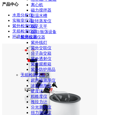
产品中心
离心机
磁力搅拌器
水质分析仪
恒温水槽
实验室仪器
旋转蒸发仪
紫外检测仪器
电子天平
无损检测仪器
混匀/振荡设备
环境检测仪器
紫外检测仪器
紫外线灯
紫外交联仪
分子杂交箱
紫外透射仪
紫外观察箱
紫外防护用品
无损检测仪器
超声波测厚仪
涂层测厚仪
硬度计
粗糙度仪
推拉力计
分光测色仪
扭力测试仪