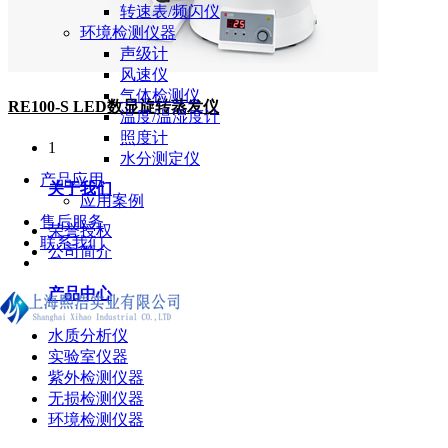
转速表/频闪仪
环境检测仪器
声级计
风速仪
气体检测仪
RE100-S LED数显旋转蒸发仪
温度/温湿度计
照度计
1
水分测定仪
产品应用
关于我们
应用案例
售后服务
荣誉授权
联系我们
公司简介
产品中心
水质分析仪
实验室仪器
紫外检测仪器
无损检测仪器
环境检测仪器