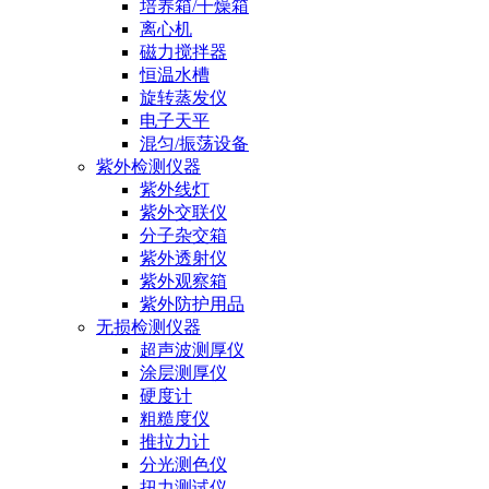
培养箱/干燥箱
离心机
磁力搅拌器
恒温水槽
旋转蒸发仪
电子天平
混匀/振荡设备
紫外检测仪器
紫外线灯
紫外交联仪
分子杂交箱
紫外透射仪
紫外观察箱
紫外防护用品
无损检测仪器
超声波测厚仪
涂层测厚仪
硬度计
粗糙度仪
推拉力计
分光测色仪
扭力测试仪