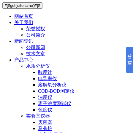
#[#get('sitename')#]#
网站首页
关于我们
荣誉授权
公司简介
新闻资讯
公司新闻
技术文章
产品中心
水质分析仪
酸度计
电导率仪
溶解氧分析仪
COD-BOD测定仪
浊度仪
离子浓度测试仪
色度仪
实验室仪器
灭菌器
马弗炉